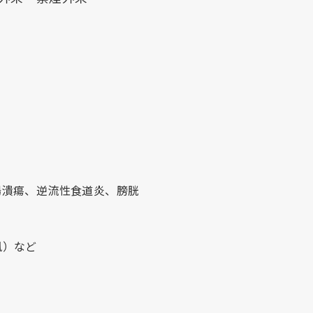
腸潰瘍、逆流性食道炎、膀胱
風）など