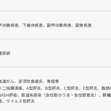
甲状腺疾患、下垂体疾患、副甲状腺疾患、副胃疾患
糖尿病
食道がん、逆流性食道炎、胃癌胃
十二指腸潰瘍、A型肝炎、B型肝炎、C型肝炎、E型肝炎、脂肪
NASH肝癌、胆道系感染（急性胆のう炎・急性胆管炎）、膵
患、ウイルス性肝炎