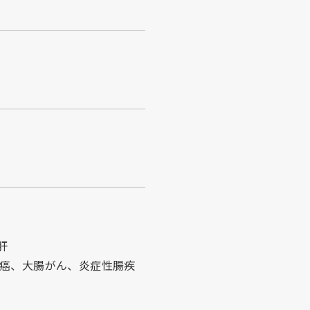
肝
臓癌、大腸がん、炎症性腸疾